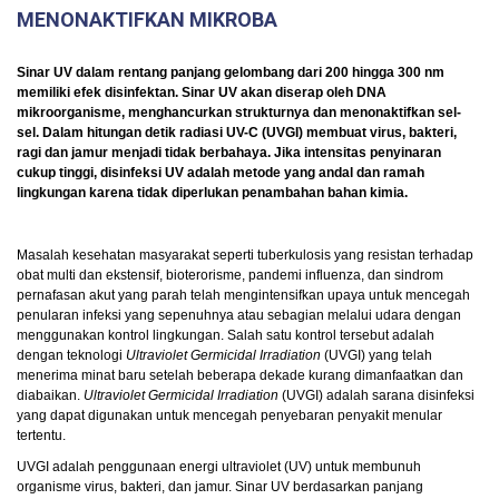
MENONAKTIFKAN MIKROBA
Sinar UV dalam rentang panjang gelombang dari 200 hingga 300 nm
memiliki efek disinfektan. Sinar UV akan diserap oleh DNA
mikroorganisme, menghancurkan strukturnya dan menonaktifkan sel-
sel. Dalam hitungan detik radiasi UV-C (UVGI) membuat virus, bakteri,
ragi dan jamur menjadi tidak berbahaya. Jika intensitas penyinaran
cukup tinggi, disinfeksi UV adalah metode yang andal dan ramah
lingkungan karena tidak diperlukan penambahan bahan kimia.
Masalah kesehatan masyarakat seperti tuberkulosis yang resistan terhadap
obat multi dan ekstensif, bioterorisme, pandemi influenza, dan sindrom
pernafasan akut yang parah telah mengintensifkan upaya untuk mencegah
penularan infeksi yang sepenuhnya atau sebagian melalui udara dengan
menggunakan kontrol lingkungan. Salah satu kontrol tersebut adalah
dengan teknologi
Ultraviolet Germicidal Irradiation
(UVGI) yang telah
menerima minat baru setelah beberapa dekade kurang dimanfaatkan dan
diabaikan.
Ultraviolet Germicidal Irradiation
(UVGI) adalah sarana disinfeksi
yang dapat digunakan untuk mencegah penyebaran penyakit menular
tertentu.
UVGI adalah penggunaan energi ultraviolet (UV) untuk membunuh
organisme virus, bakteri, dan jamur. Sinar UV berdasarkan panjang