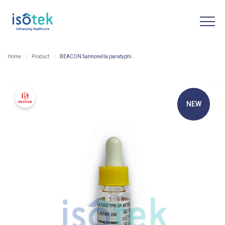
Home
Product
BEACON Salmonella paratyphi A-H
NEW