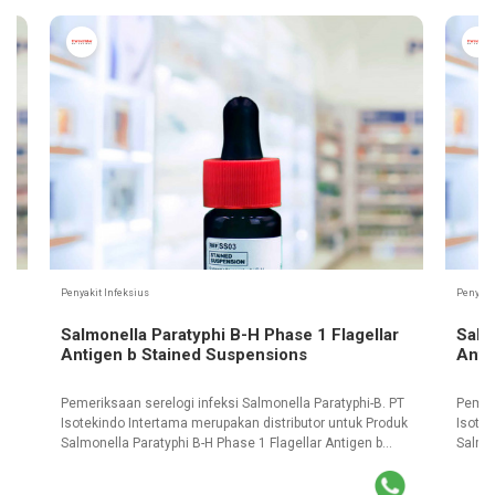
Penyakit Infeksius
Penyaki
n a
Salmonella Paratyphi B-H Phase 1 Flagellar
Salm
Antigen b Stained Suspensions
Anti
Pemeriksaan serelogi infeksi Salmonella Paratyphi-B. PT
Pemeri
Isotekindo Intertama merupakan distributor untuk Produk
Isotek
Salmonella Paratyphi B-H Phase 1 Flagellar Antigen b
Salmon
try
Stained Suspensions yang resmi dan terdaftar di
Staine
kementrian kesehatan.
kemen