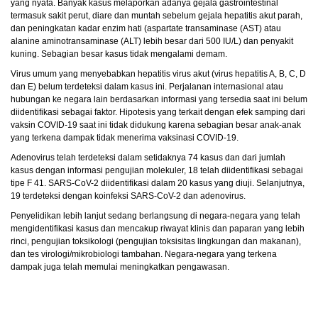
yang nyata. Banyak kasus melaporkan adanya gejala gastrointestinal
termasuk sakit perut, diare dan muntah sebelum gejala hepatitis akut parah,
dan peningkatan kadar enzim hati (aspartate transaminase (AST) atau
alanine aminotransaminase (ALT) lebih besar dari 500 IU/L) dan penyakit
kuning. Sebagian besar kasus tidak mengalami demam.
Virus umum yang menyebabkan hepatitis virus akut (virus hepatitis A, B, C, D
dan E) belum terdeteksi dalam kasus ini. Perjalanan internasional atau
hubungan ke negara lain berdasarkan informasi yang tersedia saat ini belum
diidentifikasi sebagai faktor. Hipotesis yang terkait dengan efek samping dari
vaksin COVID-19 saat ini tidak didukung karena sebagian besar anak-anak
yang terkena dampak tidak menerima vaksinasi COVID-19.
Adenovirus telah terdeteksi dalam setidaknya 74 kasus dan dari jumlah
kasus dengan informasi pengujian molekuler, 18 telah diidentifikasi sebagai
tipe F 41. SARS-CoV-2 diidentifikasi dalam 20 kasus yang diuji. Selanjutnya,
19 terdeteksi dengan koinfeksi SARS-CoV-2 dan adenovirus.
Penyelidikan lebih lanjut sedang berlangsung di negara-negara yang telah
mengidentifikasi kasus dan mencakup riwayat klinis dan paparan yang lebih
rinci, pengujian toksikologi (pengujian toksisitas lingkungan dan makanan),
dan tes virologi/mikrobiologi tambahan. Negara-negara yang terkena
dampak juga telah memulai meningkatkan pengawasan.