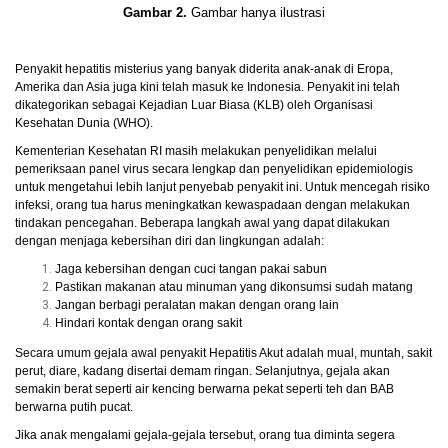
Gambar 2.
Gambar hanya ilustrasi
Penyakit hepatitis misterius yang banyak diderita anak-anak di Eropa,
Amerika dan Asia juga kini telah masuk ke Indonesia. Penyakit ini telah
dikategorikan sebagai Kejadian Luar Biasa (KLB) oleh Organisasi
Kesehatan Dunia (WHO).
Kementerian Kesehatan RI masih melakukan penyelidikan melalui
pemeriksaan panel virus secara lengkap dan penyelidikan epidemiologis
untuk mengetahui lebih lanjut penyebab penyakit ini. Untuk mencegah risiko
infeksi, orang tua harus meningkatkan kewaspadaan dengan melakukan
tindakan pencegahan. Beberapa langkah awal yang dapat dilakukan
dengan menjaga kebersihan diri dan lingkungan adalah:
Jaga kebersihan dengan cuci tangan pakai sabun
Pastikan makanan atau minuman yang dikonsumsi sudah matang
Jangan berbagi peralatan makan dengan orang lain
Hindari kontak dengan orang sakit
Secara umum gejala awal penyakit Hepatitis Akut adalah mual, muntah, sakit
perut, diare, kadang disertai demam ringan. Selanjutnya, gejala akan
semakin berat seperti air kencing berwarna pekat seperti teh dan BAB
berwarna putih pucat.
Jika anak mengalami gejala-gejala tersebut, orang tua diminta segera