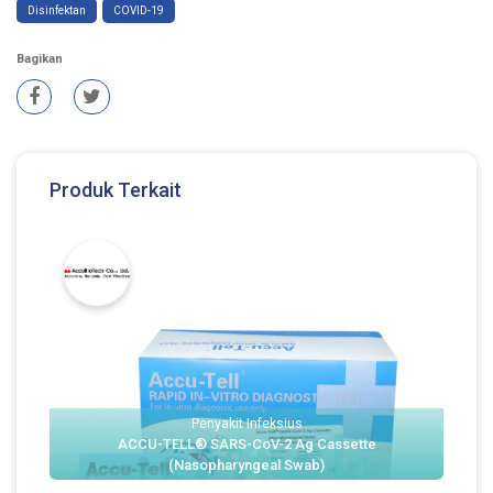
Disinfektan
COVID-19
Bagikan
Produk Terkait
Penyakit Infeksius
ACCU-TELL® SARS-CoV-2 Ag Cassette
(Nasopharyngeal Swab)